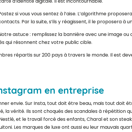
carte d’identité digitale. Il est incontournable.
Postez si vous vous sentez à l’aise. L’algorithme propose
contacts. Par la suite, s’ils y réagissent, il le proposera
Notre astuce : remplissez la bannière avec une image ou 
és qui résonnent chez votre public cible.
bres répartis sur 200 pays à travers le monde. Il est dev
’Instagram en entreprise
er envie. Sur Insta, tout doit être beau, mais tout doit êt
té, la vérité. Ils sont choqués des scandales à répétition qu
 Nestlé, et le travail forcé des enfants, Charal et son stea
itoni. Les marques de luxe ont aussi eu leur mauvais quar