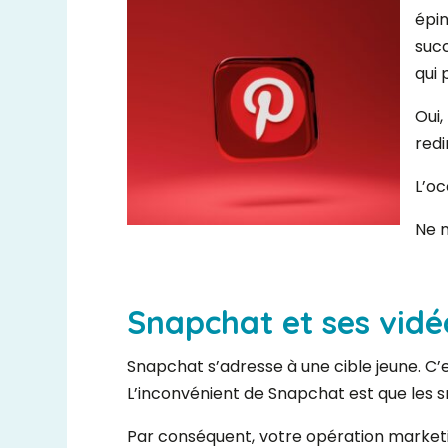
épin
succ
qui 
Oui,
redi
L’oc
Ne n
Snapchat et ses vid
Snapchat s’adresse à une cible jeune. C’e
L’inconvénient de Snapchat est que les 
Par conséquent, votre opération market