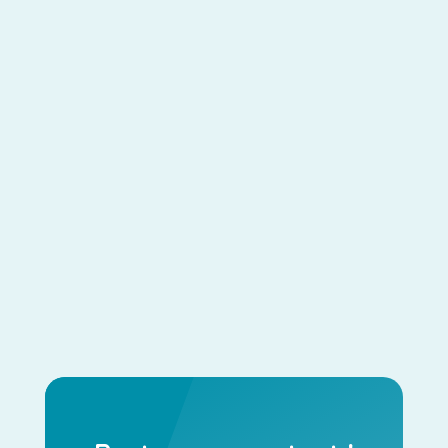
Forcola Team
Pour se faire une place sur le marché, certaines
entreprises font en sorte d'appliquer plusieurs
stratégies et approches. L'une d'entre elles est le
marketing automation. Tout en accélérant la...