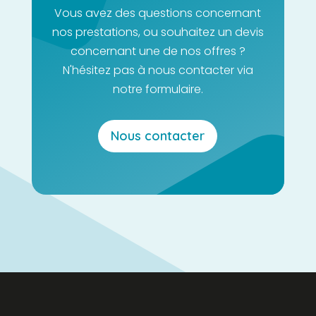
Vous avez des questions concernant
nos prestations, ou souhaitez un devis
concernant une de nos offres ?
N'hésitez pas à nous contacter via
notre formulaire.
Nous contacter